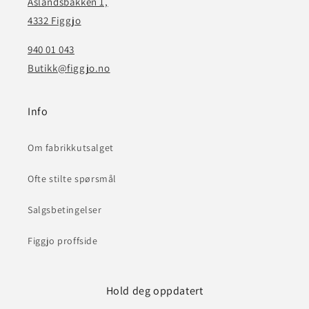
Åslandsbakken 1,
4332 Figgjo
940 01 043
Butikk@figgjo.no
Info
Om fabrikkutsalget
Ofte stilte spørsmål
Salgsbetingelser
Figgjo proffside
Hold deg oppdatert