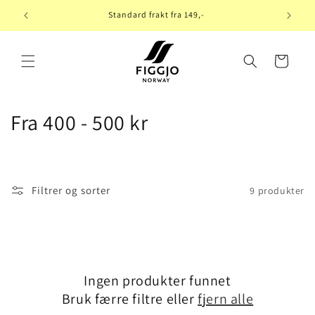
Gå videre
til
Standard frakt fra 149,-
innholdet
Handlekurv
S
Fra 400 - 500 kr
a
m
Filtrer og sorter
9 produkter
l
i
n
Ingen produkter funnet
g
Bruk færre filtre eller
fjern alle
: