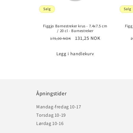
Salg
Salg
g
:
Figgjo Barnestreker krus - 7.4x7.5 cm
Figg
/ 20 cl - Barnestreker
Vanlig
Salgspris
131,25 NOK
V
175,00 NOK
2
pris
p
Legg i handlekurv
Åpningstider
Mandag-fredag 10-17
Torsdag 10-19
Lørdag 10-16