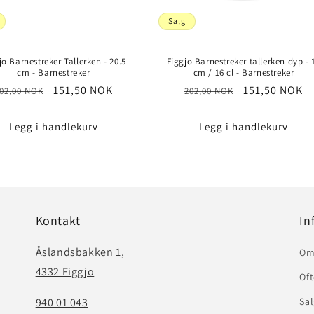
Salg
jo Barnestreker Tallerken - 20.5
Figgjo Barnestreker tallerken dyp - 
cm - Barnestreker
cm / 16 cl - Barnestreker
anlig
Salgspris
151,50 NOK
Vanlig
Salgspris
151,50 NOK
02,00 NOK
202,00 NOK
ris
pris
Legg i handlekurv
Legg i handlekurv
Kontakt
In
Åslandsbakken 1,
Om
4332 Figgjo
Oft
940 01 043
Sal