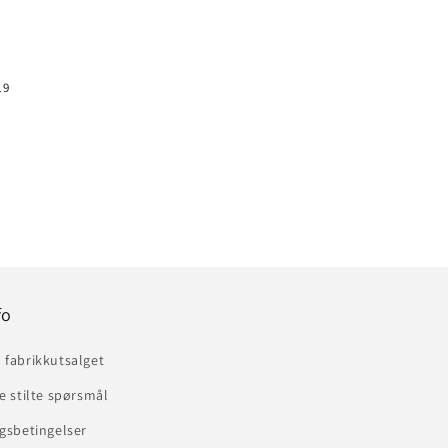
19
fo
 fabrikkutsalget
e stilte spørsmål
gsbetingelser