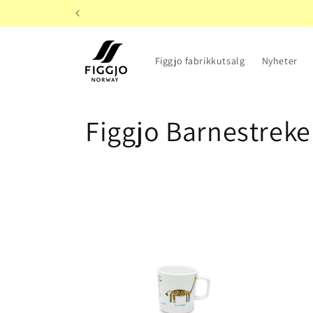
Gå videre
til
innholdet
Figgjo fabrikkutsalg
Nyheter
S
Figgjo Barnestreke
a
m
l
i
n