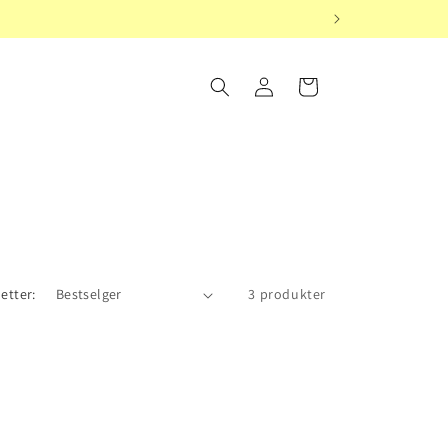
Logg
Handlekurv
inn
 etter:
3 produkter