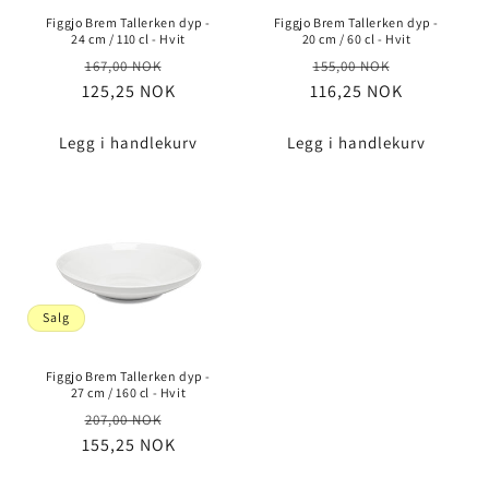
Figgjo Brem Tallerken dyp -
Figgjo Brem Tallerken dyp -
24 cm / 110 cl - Hvit
20 cm / 60 cl - Hvit
Vanlig
Salgspris
Vanlig
Salgspris
167,00 NOK
155,00 NOK
125,25 NOK
pris
116,25 NOK
pris
Legg i handlekurv
Legg i handlekurv
Salg
Figgjo Brem Tallerken dyp -
27 cm / 160 cl - Hvit
Vanlig
Salgspris
207,00 NOK
155,25 NOK
pris