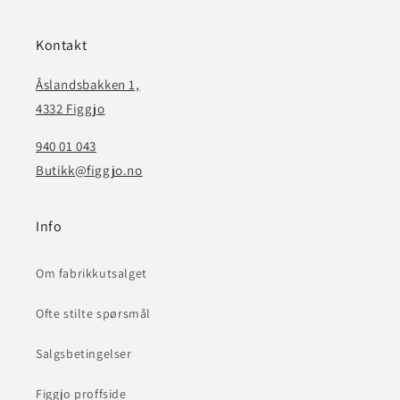
Kontakt
Åslandsbakken 1,
4332 Figgjo
940 01 043
Butikk@figgjo.no
Info
Om fabrikkutsalget
Ofte stilte spørsmål
Salgsbetingelser
Figgjo proffside