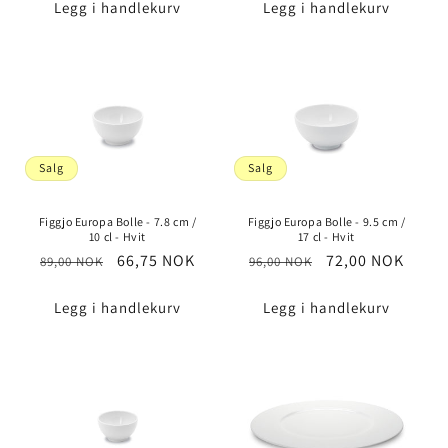
Legg i handlekurv
Legg i handlekurv
Salg
Salg
Figgjo Europa Bolle - 7.8 cm /
Figgjo Europa Bolle - 9.5 cm /
10 cl - Hvit
17 cl - Hvit
Vanlig
Salgspris
66,75 NOK
Vanlig
Salgspris
72,00 NOK
89,00 NOK
96,00 NOK
pris
pris
Legg i handlekurv
Legg i handlekurv