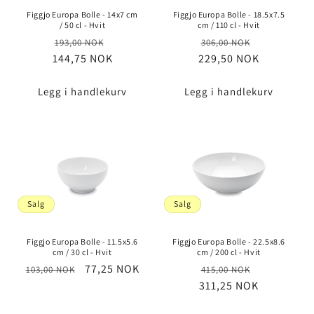
Figgjo Europa Bolle - 14x7 cm
Figgjo Europa Bolle - 18.5x7.5
/ 50 cl - Hvit
cm / 110 cl - Hvit
Vanlig
Salgspris
Vanlig
Salgspris
193,00 NOK
306,00 NOK
144,75 NOK
pris
229,50 NOK
pris
Legg i handlekurv
Legg i handlekurv
Salg
Salg
Figgjo Europa Bolle - 11.5x5.6
Figgjo Europa Bolle - 22.5x8.6
cm / 30 cl - Hvit
cm / 200 cl - Hvit
Vanlig
Salgspris
77,25 NOK
Vanlig
Salgspris
103,00 NOK
415,00 NOK
pris
311,25 NOK
pris