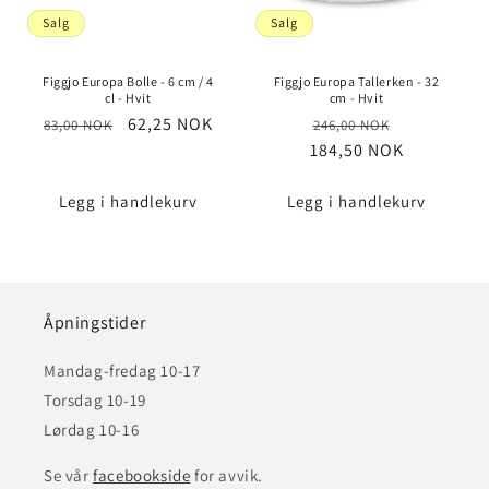
Salg
Salg
Figgjo Europa Bolle - 6 cm / 4
Figgjo Europa Tallerken - 32
cl - Hvit
cm - Hvit
Vanlig
Salgspris
62,25 NOK
Vanlig
Salgspris
83,00 NOK
246,00 NOK
pris
184,50 NOK
pris
Legg i handlekurv
Legg i handlekurv
Åpningstider
Mandag-fredag 10-17
Torsdag 10-19
Lørdag 10-16
Se vår
facebookside
for avvik.