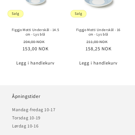
Salg
Salg
Figgjo Motti Underskål - 14.5
Figgjo Motti Underskål - 16
cm - Lys blå
cm - Lys blå
Vanlig
Salgspris
Vanlig
Salgspris
204,00 NOK
211,00 NOK
153,00 NOK
pris
158,25 NOK
pris
Legg i handlekurv
Legg i handlekurv
Åpningstider
Mandag-fredag 10-17
Torsdag 10-19
Lørdag 10-16