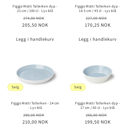
Figgjo Motti Tallerken dyp -
Figgjo Motti Tallerken dyp -
21 cm / 100 cl - Lys blå
14.5 cm / 45 cl - Lys blå
Vanlig
Salgspris
Vanlig
Salgspris
274,00 NOK
227,00 NOK
205,50 NOK
pris
170,25 NOK
pris
Legg i handlekurv
Legg i handlekurv
Salg
Salg
Figgjo Motti Tallerken - 24 cm
Figgjo Motti Tallerken dyp -
- Lys blå
17 cm / 60 cl - Lys blå
Vanlig
Salgspris
Vanlig
Salgspris
280,00 NOK
266,00 NOK
210,00 NOK
pris
199,50 NOK
pris