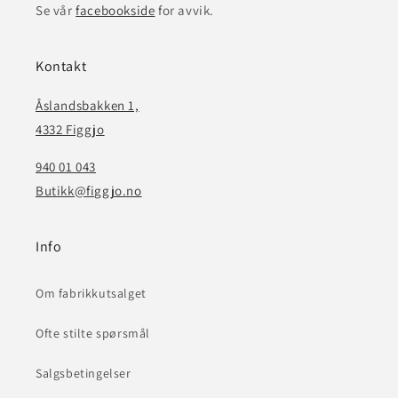
Se vår
facebookside
for avvik.
Kontakt
Åslandsbakken 1,
4332 Figgjo
940 01 043
Butikk@figgjo.no
Info
Om fabrikkutsalget
Ofte stilte spørsmål
Salgsbetingelser