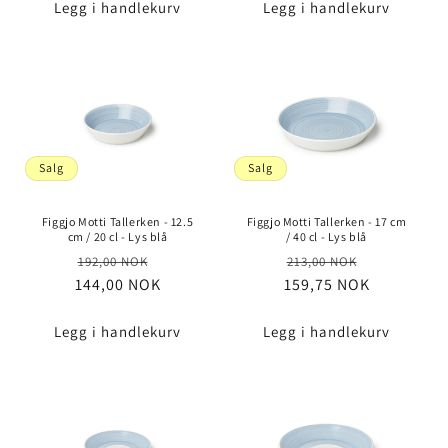
Legg i handlekurv
Legg i handlekurv
Salg
Salg
Figgjo Motti Tallerken - 12.5
Figgjo Motti Tallerken - 17 cm
cm / 20 cl - Lys blå
/ 40 cl - Lys blå
Vanlig
Salgspris
Vanlig
Salgspris
192,00 NOK
213,00 NOK
144,00 NOK
pris
159,75 NOK
pris
Legg i handlekurv
Legg i handlekurv