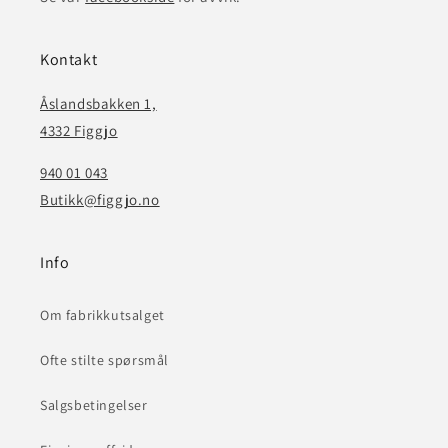
Kontakt
Åslandsbakken 1,
4332 Figgjo
940 01 043
Butikk@figgjo.no
Info
Om fabrikkutsalget
Ofte stilte spørsmål
Salgsbetingelser