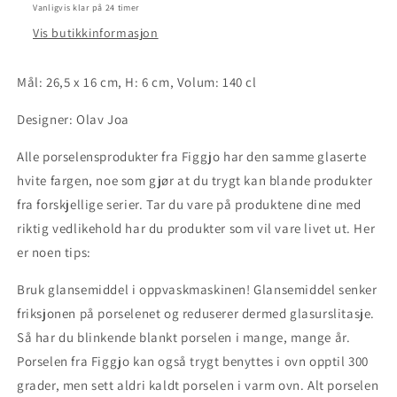
140
140
Vanligvis klar på 24 timer
cl
cl
Vis butikkinformasjon
-
-
Hvit
Hvit
Mål: 26,5 x 16 cm, H: 6 cm, Volum: 140 cl
Designer: Olav Joa
Alle porselensprodukter fra Figgjo har den samme glaserte
hvite fargen, noe som gjør at du trygt kan blande produkter
fra forskjellige serier. Tar du vare på produktene dine med
riktig vedlikehold har du produkter som vil vare livet ut. Her
er noen tips:
Bruk glansemiddel i oppvaskmaskinen! Glansemiddel senker
friksjonen på porselenet og reduserer dermed glasurslitasje.
Så har du blinkende blankt porselen i mange, mange år.
Porselen fra Figgjo kan også trygt benyttes i ovn opptil 300
grader, men sett aldri kaldt porselen i varm ovn. Alt porselen