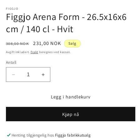
medie
1
FIGGJO
Figgjo Arena Form - 26.5x16x6
i
modal
cm / 140 cl - Hvit
Vanlig
Salgspris
231,00 NOK
308,00 NOK
Salg
pris
Avgift inkludert.
Frakt
beregnes ved kassen.
Antall
Senk
Øk
antallet
antallet
for
for
Legg i handlekurv
Figgjo
Figgjo
Arena
Arena
Form
Form
Kjøp nå
-
-
26.5x16x6
26.5x16x6
cm
cm
Henting tilgjengelig hos
Figgjo fabrikkutsalg
/
/