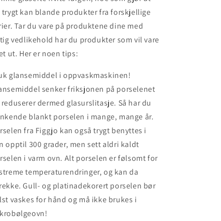
 trygt kan blande produkter fra forskjellige
rier. Tar du vare på produktene dine med
ktig vedlikehold har du produkter som vil vare
vet ut. Her er noen tips:
uk glansemiddel i oppvaskmaskinen!
ansemiddel senker friksjonen på porselenet
 reduserer dermed glasurslitasje. Så har du
inkende blankt porselen i mange, mange år.
rselen fra Figgjo kan også trygt benyttes i
n opptil 300 grader, men sett aldri kaldt
rselen i varm ovn. Alt porselen er følsomt for
streme temperaturendringer, og kan da
rekke. Gull- og platinadekorert porselen bør
lst vaskes for hånd og må ikke brukes i
krobølgeovn!