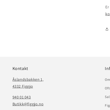
Er
ko
Kontakt
In
Åslandsbakken 1,
Om
4332 Figgjo
Oft
940 01 043
Sal
Butikk@figgjo.no
Fig