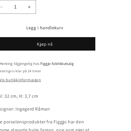
Senk
Øk
antallet
antallet
for
for
Legg i handlekurv
Figgjo
Figgjo
Ting
Ting
Tallerken
Tallerken
Kjøp nå
-
-
32
32
cm
cm
Henting tilgjengelig hos
Figgjo fabrikkutsalg
-
-
Hvit
Hvit
Vanligvis klar på 24 timer
Vis butikkinformasjon
l: 32 cm, H: 3,7 cm
signer: Ingegerd Råman
le porselensprodukter fra Figgjo har den
mme glaserte hvite fargen, noe som gjør at