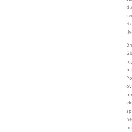
du
se
ri
li
Br
Gl
og
bl
Po
ov
po
ek
sp
he
mi