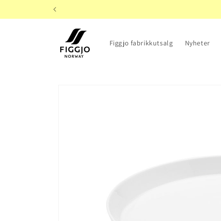
Gå videre
til
innholdet
Figgjo fabrikkutsalg
Nyheter
Hopp til
produktinformasjon