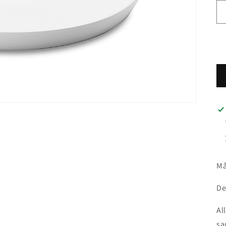
Må
De
Al
sa