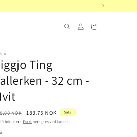
Logg
Handlekurv
inn
GGJO
iggjo Ting
allerken - 32 cm -
vit
nlig
Salgspris
183,75 NOK
5,00 NOK
Salg
is
ift inkludert.
Frakt
beregnes ved kassen.
all