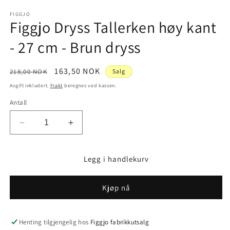
medie
1
FIGGJO
Figgjo Dryss Tallerken høy kant
i
modal
- 27 cm - Brun dryss
Vanlig
Salgspris
163,50 NOK
218,00 NOK
Salg
pris
Avgift inkludert.
Frakt
beregnes ved kassen.
Antall
Senk
Øk
antallet
antallet
for
for
Legg i handlekurv
Figgjo
Figgjo
Dryss
Dryss
Tallerken
Tallerken
Kjøp nå
høy
høy
kant
kant
-
-
Henting tilgjengelig hos
Figgjo fabrikkutsalg
27
27