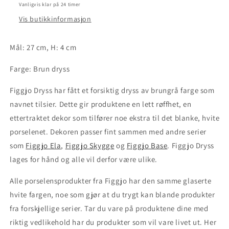
cm
cm
Vanligvis klar på 24 timer
-
-
Vis butikkinformasjon
Brun
Brun
dryss
dryss
Mål: 27 cm, H: 4 cm
Farge: Brun dryss
Figgjo Dryss har fått et forsiktig dryss av brungrå farge som
navnet tilsier. Dette gir produktene en lett røffhet, en
ettertraktet dekor som tilfører noe ekstra til det blanke, hvite
porselenet. Dekoren passer fint sammen med andre serier
som
Figgjo Ela
,
Figgjo Skygge
og
Figgjo Base
. Figgjo Dryss
lages for hånd og alle vil derfor være ulike.
Alle porselensprodukter fra Figgjo har den samme glaserte
hvite fargen, noe som gjør at du trygt kan blande produkter
fra forskjellige serier. Tar du vare på produktene dine med
riktig vedlikehold har du produkter som vil vare livet ut. Her