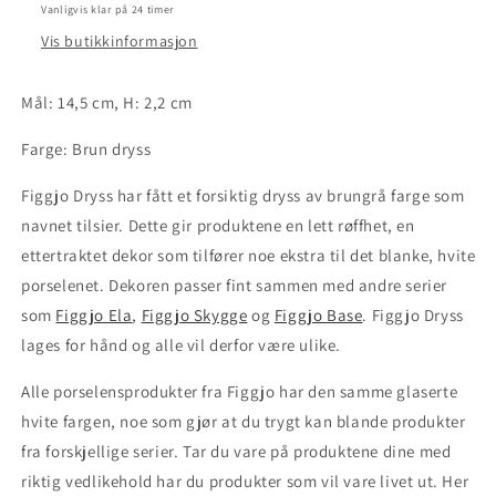
Brun
Brun
Vanligvis klar på 24 timer
dryss
dryss
Vis butikkinformasjon
Mål: 14,5 cm, H: 2,2 cm
Farge: Brun dryss
Figgjo Dryss har fått et forsiktig dryss av brungrå farge som
navnet tilsier. Dette gir produktene en lett røffhet, en
ettertraktet dekor som tilfører noe ekstra til det blanke, hvite
porselenet. Dekoren passer fint sammen med andre serier
som
Figgjo Ela
,
Figgjo Skygge
og
Figgjo Base
. Figgjo Dryss
lages for hånd og alle vil derfor være ulike.
Alle porselensprodukter fra Figgjo har den samme glaserte
hvite fargen, noe som gjør at du trygt kan blande produkter
fra forskjellige serier. Tar du vare på produktene dine med
riktig vedlikehold har du produkter som vil vare livet ut. Her