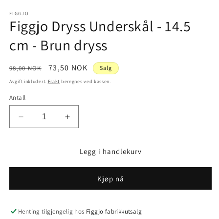
medie
1
FIGGJO
Figgjo Dryss Underskål - 14.5
i
modal
cm - Brun dryss
Vanlig
Salgspris
73,50 NOK
98,00 NOK
Salg
pris
Avgift inkludert.
Frakt
beregnes ved kassen.
Antall
Senk
Øk
antallet
antallet
for
for
Legg i handlekurv
Figgjo
Figgjo
Dryss
Dryss
Underskål
Underskål
Kjøp nå
-
-
14.5
14.5
cm
cm
Henting tilgjengelig hos
Figgjo fabrikkutsalg
-
-