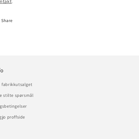
ntakt
.
Share
fo
 fabrikkutsalget
e stilte spørsmål
gsbetingelser
gjo proffside