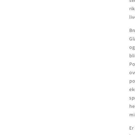
se
ri
li
Br
Gl
og
bl
Po
ov
po
ek
sp
he
mi
Er