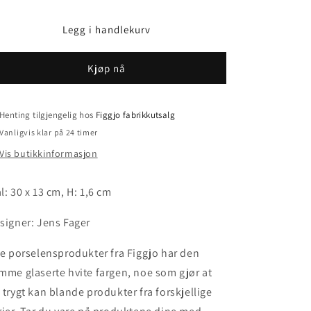
antallet
antallet
for
for
Legg i handlekurv
Figgjo
Figgjo
Pax
Pax
Tallerken
Tallerken
Kjøp nå
-
-
30x13
30x13
cm
cm
Henting tilgjengelig hos
Figgjo fabrikkutsalg
-
-
Hvit
Hvit
Vanligvis klar på 24 timer
Vis butikkinformasjon
l: 30 x 13 cm, H: 1,6 cm
signer: Jens Fager
le porselensprodukter fra Figgjo har den
mme glaserte hvite fargen, noe som gjør at
 trygt kan blande produkter fra forskjellige