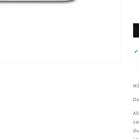
Må
De
Al
sa
du