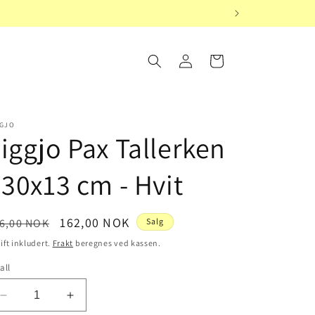
Logg
Handlekurv
inn
GGJO
iggjo Pax Tallerken
 30x13 cm - Hvit
nlig
Salgspris
162,00 NOK
6,00 NOK
Salg
is
ift inkludert.
Frakt
beregnes ved kassen.
all
Senk
Øk