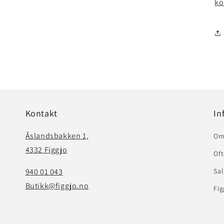
ko
Kontakt
In
Åslandsbakken 1,
Om
4332 Figgjo
Oft
940 01 043
Sal
Butikk@figgjo.no
Fig