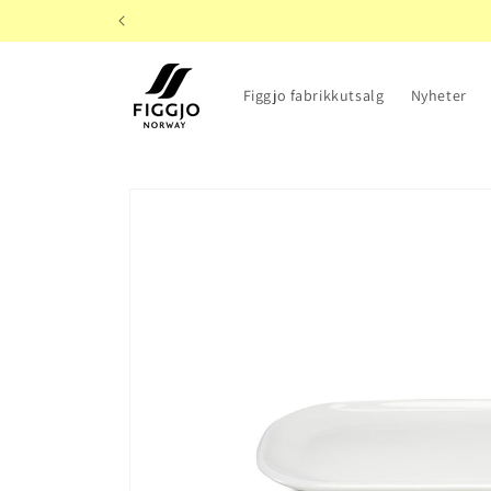
Gå videre
til
innholdet
Figgjo fabrikkutsalg
Nyheter
Hopp til
produktinformasjon