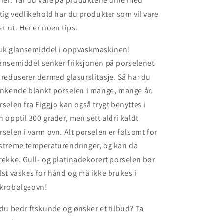
rier. Tar du vare på produktene dine med
ktig vedlikehold har du produkter som vil vare
vet ut. Her er noen tips:
uk glansemiddel i oppvaskmaskinen!
ansemiddel senker friksjonen på porselenet
 reduserer dermed glasurslitasje. Så har du
inkende blankt porselen i mange, mange år.
rselen fra Figgjo kan også trygt benyttes i
n opptil 300 grader, men sett aldri kaldt
rselen i varm ovn. Alt porselen er følsomt for
streme temperaturendringer, og kan da
rekke. Gull- og platinadekorert porselen bør
lst vaskes for hånd og må ikke brukes i
krobølgeovn!
 du bedriftskunde og ønsker et tilbud?
Ta