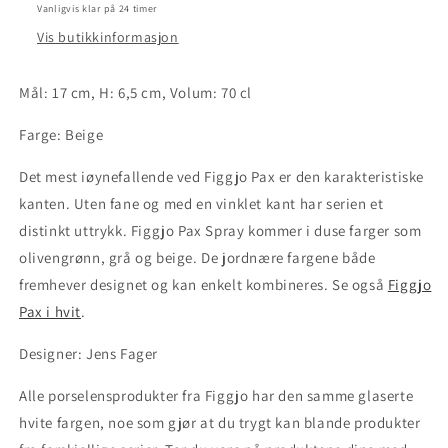
70
70
Vanligvis klar på 24 timer
cl
cl
Vis butikkinformasjon
-
-
Beige
Beige
Mål: 17 cm, H: 6,5 cm, Volum: 70 cl
Farge: Beige
Det mest iøynefallende ved Figgjo Pax er den karakteristiske
kanten. Uten fane og med en vinklet kant har serien et
distinkt uttrykk. Figgjo Pax Spray kommer i duse farger som
olivengrønn, grå og beige. De jordnære fargene både
fremhever designet og kan enkelt kombineres.
Se også
Figgjo
Pax i hvit
.
Designer: Jens Fager
Alle porselensprodukter fra Figgjo har den samme glaserte
hvite fargen, noe som gjør at du trygt kan blande produkter