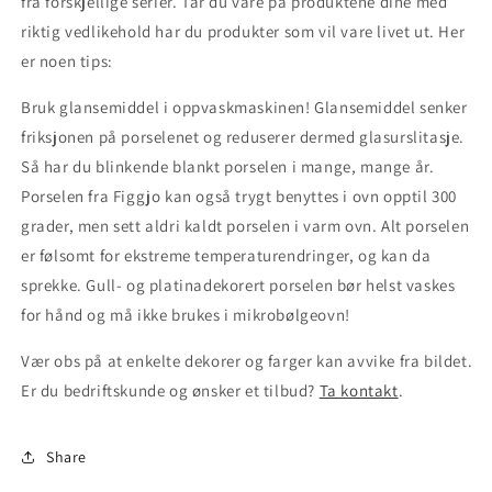
fra forskjellige serier. Tar du vare på produktene dine med
riktig vedlikehold har du produkter som vil vare livet ut. Her
er noen tips:
Bruk glansemiddel i oppvaskmaskinen! Glansemiddel senker
friksjonen på porselenet og reduserer dermed glasurslitasje.
Så har du blinkende blankt porselen i mange, mange år.
Porselen fra Figgjo kan også trygt benyttes i ovn opptil 300
grader, men sett aldri kaldt porselen i varm ovn. Alt porselen
er følsomt for ekstreme temperaturendringer, og kan da
sprekke. Gull- og platinadekorert porselen bør helst vaskes
for hånd og må ikke brukes i mikrobølgeovn!
Vær obs på at enkelte dekorer og farger kan avvike fra bildet.
Er du bedriftskunde og ønsker et tilbud?
Ta kontakt
.
Share