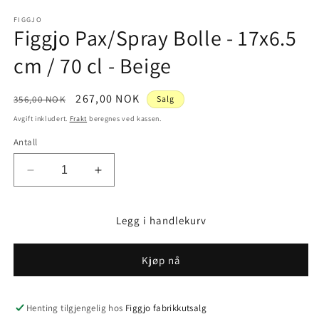
medie
1
FIGGJO
Figgjo Pax/Spray Bolle - 17x6.5
i
modal
cm / 70 cl - Beige
Vanlig
Salgspris
267,00 NOK
356,00 NOK
Salg
pris
Avgift inkludert.
Frakt
beregnes ved kassen.
Antall
Senk
Øk
antallet
antallet
for
for
Legg i handlekurv
Figgjo
Figgjo
Pax/Spray
Pax/Spray
Bolle
Bolle
Kjøp nå
-
-
17x6.5
17x6.5
cm
cm
Henting tilgjengelig hos
Figgjo fabrikkutsalg
/
/