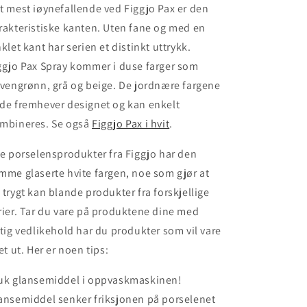
t mest iøynefallende ved Figgjo Pax er den
rakteristiske kanten. Uten fane og med en
nklet kant har serien et distinkt uttrykk.
ggjo Pax Spray kommer i duse farger som
ivengrønn, grå og beige. De jordnære fargene
de fremhever designet og kan enkelt
mbineres.
Se også
Figgjo Pax i hvit
.
le porselensprodukter fra Figgjo har den
mme glaserte hvite fargen, noe som gjør at
 trygt kan blande produkter fra forskjellige
rier. Tar du vare på produktene dine med
ktig vedlikehold har du produkter som vil vare
vet ut. Her er noen tips:
uk glansemiddel i oppvaskmaskinen!
ansemiddel senker friksjonen på porselenet