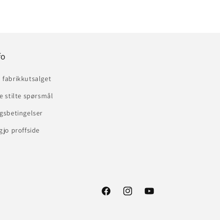
fo
 fabrikkutsalget
e stilte spørsmål
gsbetingelser
gjo proffside
Facebook
Instagram
YouTube