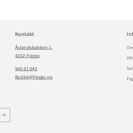
Kontakt
In
Åslandsbakken 1,
Om
4332 Figgjo
Oft
940 01 043
Sal
Butikk@figgjo.no
Fig