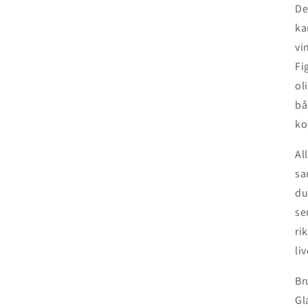
De
ka
vi
Fi
ol
bå
ko
Al
sa
du
se
ri
li
Br
Gl