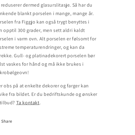
 reduserer dermed glasurslitasje. Så har du
inkende blankt porselen i mange, mange år.
rselen fra Figgjo kan også trygt benyttes i
n opptil 300 grader, men sett aldri kaldt
rselen i varm ovn. Alt porselen er følsomt for
streme temperaturendringer, og kan da
rekke. Gull- og platinadekorert porselen bør
lst vaskes for hånd og må ikke brukes i
krobølgeovn!
r obs på at enkelte dekorer og farger kan
vike fra bildet. Er du bedriftskunde og ønsker
 tilbud?
Ta kontakt
.
Share