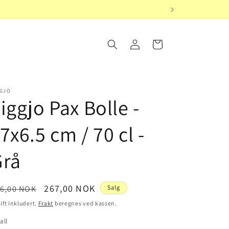
Logg
Handlekurv
inn
GGJO
iggjo Pax Bolle -
7x6.5 cm / 70 cl -
Grå
nlig
Salgspris
267,00 NOK
6,00 NOK
Salg
is
ift inkludert.
Frakt
beregnes ved kassen.
all