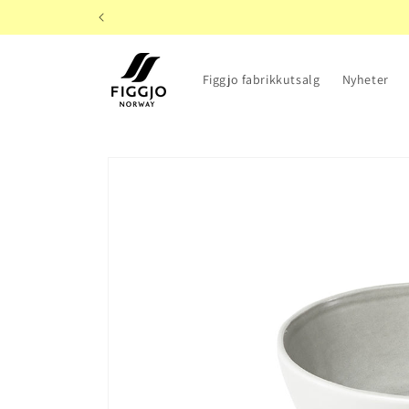
Gå videre
til
innholdet
Figgjo fabrikkutsalg
Nyheter
Hopp til
produktinformasjon