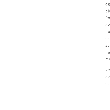
og
bl
Po
ov
po
ek
sp
he
mi
Væ
av
et