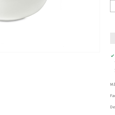
Må
Fa
De