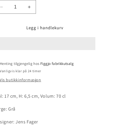
Senk
Øk
antallet
antallet
for
for
Legg i handlekurv
Figgjo
Figgjo
Pax
Pax
Bolle
Bolle
-
-
17x6.5
17x6.5
cm
cm
Henting tilgjengelig hos
Figgjo fabrikkutsalg
/
/
70
70
Vanligvis klar på 24 timer
cl
cl
Vis butikkinformasjon
-
-
Grå
Grå
l: 17 cm, H: 6,5 cm, Volum: 70 cl
rge: Grå
signer: Jens Fager