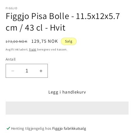
medie
1
FIGGJO
Figgjo Pisa Bolle - 11.5x12x5.7
i
modal
cm / 43 cl - Hvit
Vanlig
Salgspris
129,75 NOK
173,00 NOK
Salg
pris
Avgift inkludert.
Frakt
beregnes ved kassen.
Antall
Senk
Øk
antallet
antallet
for
for
Legg i handlekurv
Figgjo
Figgjo
Pisa
Pisa
Bolle
Bolle
-
-
11.5x12x5.7
11.5x12x5.7
cm
cm
Henting tilgjengelig hos
Figgjo fabrikkutsalg
/
/