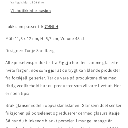
43
43
Vanligvis klar på 24 timer
cl
cl
Vis butikkinformasjon
-
-
Hvit
Hvit
Lokk som passer til:
7084LH
Mål: 11,5 x 12 cm, H: 5,7 cm, Volum: 43 cl
Designer: Tonje Sandberg
Alle porselensprodukter fra Figgjo har den samme glaserte
hvite fargen, noe som gjør at du trygt kan blande produkter
fra forskjellige serier. Tar du vare på produktene dine med
riktig vedlikehold har du produkter som vil vare livet ut. Her
er noen tips:
Bruk glansemiddel i oppvaskmaskinen! Glansemiddel senker
friksjonen på porselenet og reduserer dermed glasurslitasje.
Så har du blinkende blankt porselen i mange, mange år.