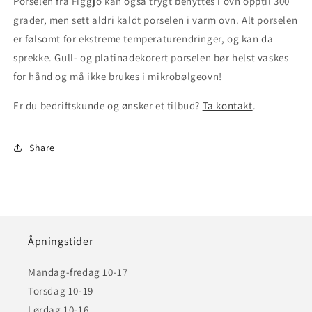
Porselen fra Figgjo kan også trygt benyttes i ovn opptil 300
grader, men sett aldri kaldt porselen i varm ovn. Alt porselen
er følsomt for ekstreme temperaturendringer, og kan da
sprekke. Gull- og platinadekorert porselen bør helst vaskes
for hånd og må ikke brukes i mikrobølgeovn!
Er du bedriftskunde og ønsker et tilbud?
Ta kontakt
.
Share
Åpningstider
Mandag-fredag 10-17
Torsdag 10-19
Lørdag 10-16