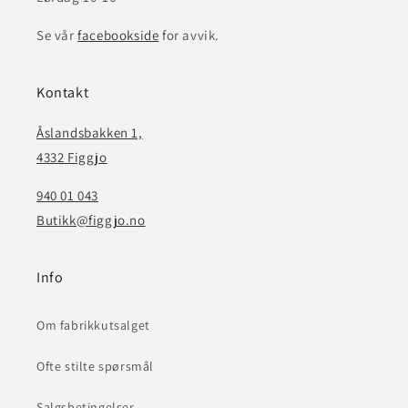
Se vår
facebookside
for avvik.
Kontakt
Åslandsbakken 1,
4332 Figgjo
940 01 043
Butikk@figgjo.no
Info
Om fabrikkutsalget
Ofte stilte spørsmål
Salgsbetingelser