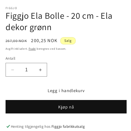
medie
1
FIGGJO
Figgjo Ela Bolle - 20 cm - Ela
i
modal
dekor grønn
Vanlig
Salgspris
200,25 NOK
267,00 NOK
Salg
pris
Avgift inkludert.
Frakt
beregnes ved kassen.
Antall
Senk
Øk
antallet
antallet
for
for
Legg i handlekurv
Figgjo
Figgjo
Ela
Ela
Bolle
Bolle
Kjøp nå
-
-
20
20
cm
cm
Henting tilgjengelig hos
Figgjo fabrikkutsalg
-
-