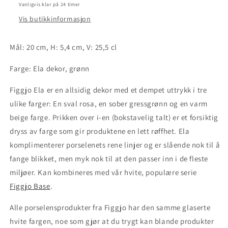
Ela
Ela
Vanligvis klar på 24 timer
dekor
dekor
Vis butikkinformasjon
grønn
grønn
Mål: 20 cm, H: 5,4 cm, V: 25,5 cl
Farge: Ela dekor, grønn
Figgjo Ela er en allsidig dekor med et dempet uttrykk i tre
ulike farger: En sval rosa, en sober gressgrønn og en varm
beige farge. Prikken over i-en (bokstavelig talt) er et forsiktig
dryss av farge som gir produktene en lett røffhet. Ela
komplimenterer porselenets rene linjer og er slående nok til å
fange blikket, men myk nok til at den passer inn i de fleste
miljøer. Kan kombineres med vår hvite, populære serie
Figgjo Base
.
Alle porselensprodukter fra Figgjo har den samme glaserte
hvite fargen, noe som gjør at du trygt kan blande produkter