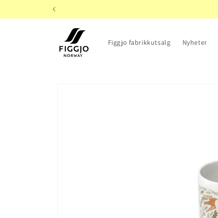
Gå videre
til
innholdet
Figgjo fabrikkutsalg
Nyheter
Hopp til
produktinformasjon