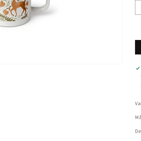
Va
Må
De