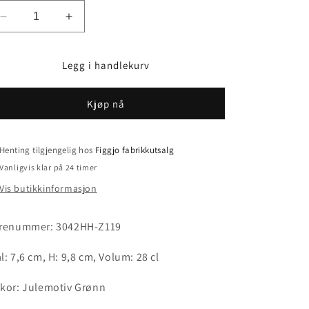
Senk
Øk
antallet
antallet
for
for
Legg i handlekurv
Figgjo
Figgjo
Julekrus
Julekrus
-
-
Kjøp nå
7.6x9.8
7.6x9.8
cm
cm
/
/
Henting tilgjengelig hos
Figgjo fabrikkutsalg
28
28
cl
cl
Vanligvis klar på 24 timer
-
-
Vis butikkinformasjon
Julemotiv
Julemotiv
grønn
grønn
renummer: 3042HH-Z119
l: 7,6 cm, H: 9,8 cm, Volum: 28 cl
kor: Julemotiv Grønn