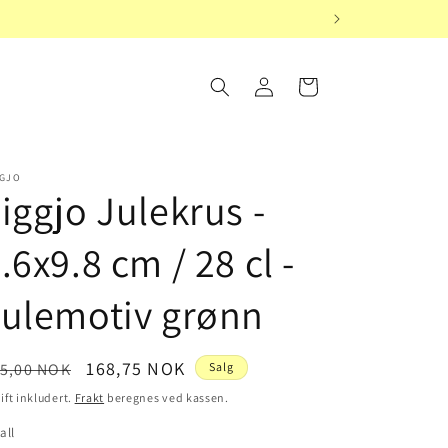
Logg
Handlekurv
inn
GGJO
iggjo Julekrus -
.6x9.8 cm / 28 cl -
ulemotiv grønn
nlig
Salgspris
168,75 NOK
5,00 NOK
Salg
is
ift inkludert.
Frakt
beregnes ved kassen.
all