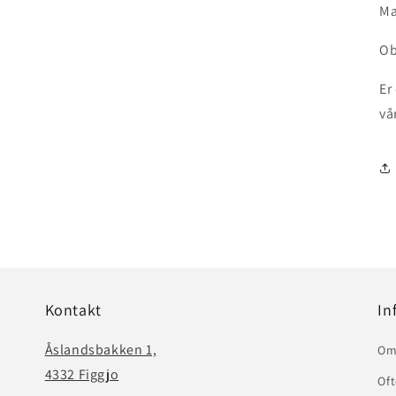
Ma
Ob
Er
vå
Kontakt
In
Åslandsbakken 1,
Om
4332 Figgjo
Oft