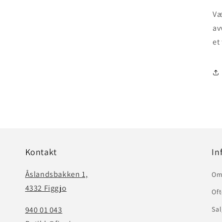
Væ
av
et
Kontakt
In
Åslandsbakken 1,
Om
4332 Figgjo
Oft
940 01 043
Sal