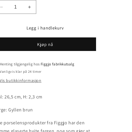
Senk
Øk
antallet
antallet
for
for
Legg i handlekurv
Figgjo
Figgjo
Mono
Mono
Tallerken
Tallerken
Kjøp nå
-
-
26.5
26.5
cm
cm
Henting tilgjengelig hos
Figgjo fabrikkutsalg
-
-
Gyllen
Gyllen
Vanligvis klar på 24 timer
brun
brun
Vis butikkinformasjon
l: 26,5 cm, H: 2,3 cm
rge: Gyllen brun
le porselensprodukter fra Figgjo har den
mme glaserte hvite fargen, noe som gjør at