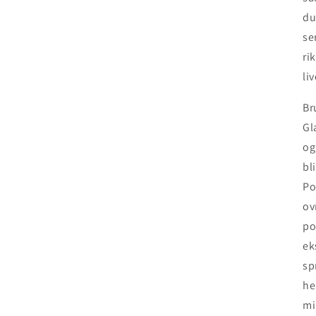
du
se
ri
li
Br
Gl
og
bl
Po
ov
po
ek
sp
he
mi