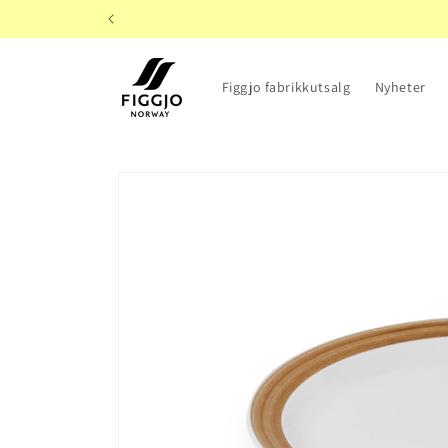
Gå videre
til
innholdet
Figgjo fabrikkutsalg
Nyheter
Hopp til
produktinformasjon