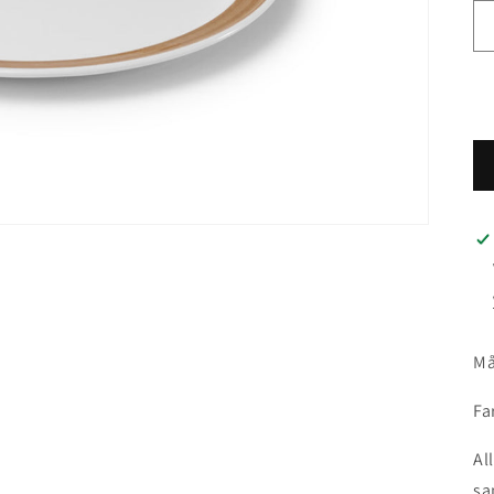
Må
Fa
Al
sa