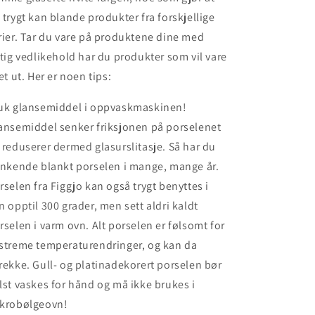
 trygt kan blande produkter fra forskjellige
rier. Tar du vare på produktene dine med
ktig vedlikehold har du produkter som vil vare
vet ut. Her er noen tips:
uk glansemiddel i oppvaskmaskinen!
ansemiddel senker friksjonen på porselenet
 reduserer dermed glasurslitasje. Så har du
inkende blankt porselen i mange, mange år.
rselen fra Figgjo kan også trygt benyttes i
n opptil 300 grader, men sett aldri kaldt
rselen i varm ovn. Alt porselen er følsomt for
streme temperaturendringer, og kan da
rekke. Gull- og platinadekorert porselen bør
lst vaskes for hånd og må ikke brukes i
krobølgeovn!